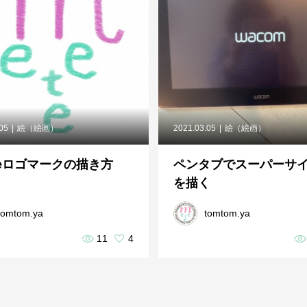
.05
絵（絵画）
2021.03.05
絵（絵画）
teロゴマークの描き方
ペンタブでスーパーサ
を描く
tomtom.ya
tomtom.ya
11
4