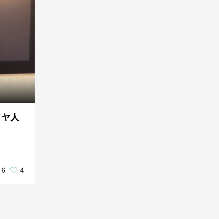
イヤ人
6
4