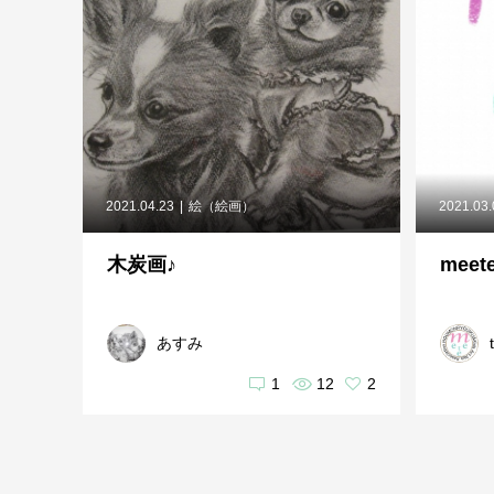
2021.04.23
絵（絵画）
2021.03
木炭画♪
mee
あすみ
1
12
2